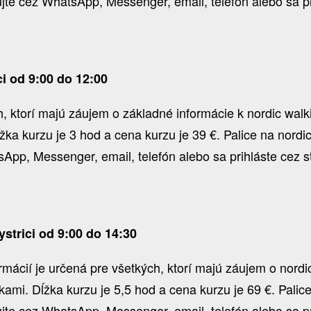
e cez WhatsApp, Messenger, email, telefón alebo sa pri
i od 9:00 do 12:00
 ktorí majú záujem o základné informácie k nordic walkin
žka kurzu je 3 hod a cena kurzu je 39 €. Palice na nord
pp, Messenger, email, telefón alebo sa prihláste cez s
strici od 9:00 do 14:30
ormácií je určená pre všetkých, ktorí majú záujem o nord
ičkami. Dĺžka kurzu je 5,5 hod a cena kurzu je 69 €. Pali
e cez WhatsApp, Messenger, email, telefón alebo sa pri