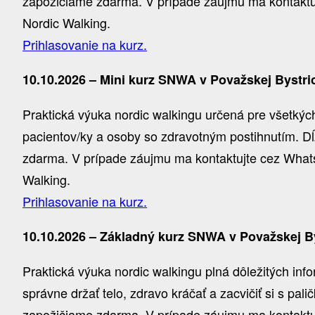
zapožičiame zdarma. V prípade záujmu ma kontaktujt
Nordic Walking.
Prihlasovanie na kurz.
10.10.2026 – Mini kurz SNWA v Považskej Bystric
Praktická výuka nordic walkingu určená pre všetkých,
pacientov/ky a osoby so zdravotným postihnutím. Dĺ
zdarma. V prípade záujmu ma kontaktujte cez WhatsA
Walking.
Prihlasovanie na kurz.
10.10.2026 – Základný kurz SNWA v Považskej By
Praktická výuka nordic walkingu plná dôležitých inf
správne držať telo, zdravo kráčať a zacvičiť si s pal
zapožičiame zdarma. V prípade záujmu ma kontaktujt